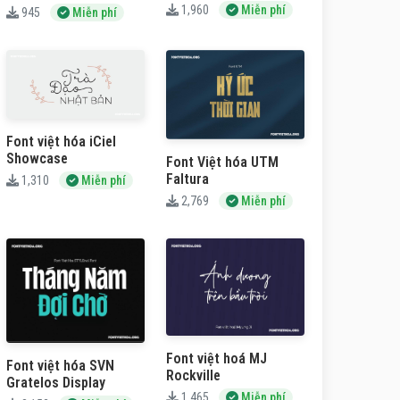
1,960
Miễn phí
945
Miễn phí
Font việt hóa iCiel
Showcase
Font Việt hóa UTM
Faltura
1,310
Miễn phí
2,769
Miễn phí
Font việt hoá MJ
Font việt hóa SVN
Rockville
Gratelos Display
1,465
Miễn phí