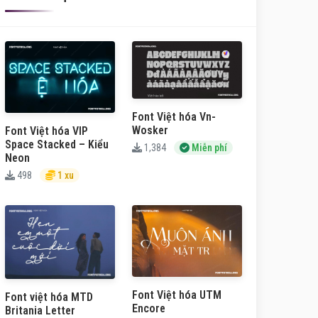
Font Việt hóa Vn-
Wosker
Font Việt hóa VIP
Space Stacked – Kiểu
1,384
Miễn phí
Neon
498
1 xu
Font Việt hóa UTM
Font việt hóa MTD
Encore
Britania Letter