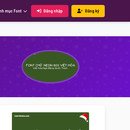
Đăng nhập
Đăng ký
nh mục Font