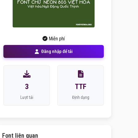
Miễn phí
Đăng nhập để tải
3
TTF
Lượt tải
Định dạng
Font liên quan