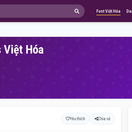
Font Việt Hóa
Da
s Việt Hóa
Yêu thích
Chia sẻ