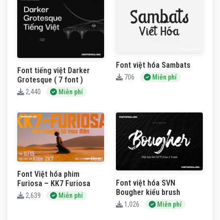
Font việt hóa Sambats
Font tiếng việt Darker
706
Miễn phí
Grotesque ( 7 font )
2,440
Miễn phí
Font Việt hóa phim
Font việt hóa SVN
Furiosa – KK7 Furiosa
Bougher kiểu brush
2,639
Miễn phí
1,026
Miễn phí