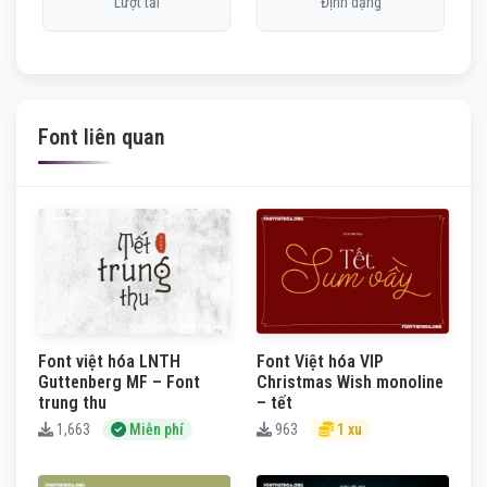
Lượt tải
Định dạng
Font liên quan
Font việt hóa LNTH
Font Việt hóa VIP
Guttenberg MF – Font
Christmas Wish monoline
trung thu
– tết
1,663
Miễn phí
963
1 xu