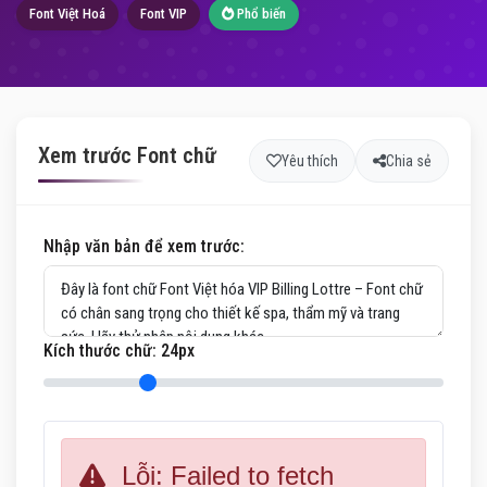
Font Việt Hoá
Font VIP
Phổ biến
Xem trước Font chữ
Yêu thích
Chia sẻ
Nhập văn bản để xem trước:
Kích thước chữ:
24
px
Lỗi: Failed to fetch