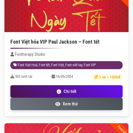
Font Việt hóa VIP Paul Jackson – Font tết
Fontherapy Studio
Font Việt Hoá
,
Font tết
,
Font Việt
,
Font viết tay
,
Font VIP
933 lượt tải
16/05/2024
1 xu ~ 1000đ
Chi tiết
Xem thử
Font VIP