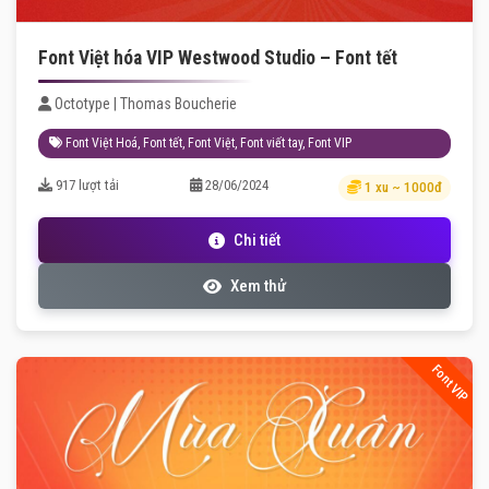
Font Việt hóa VIP Westwood Studio – Font tết
Octotype | Thomas Boucherie
Font Việt Hoá
,
Font tết
,
Font Việt
,
Font viết tay
,
Font VIP
917 lượt tải
28/06/2024
1 xu ~ 1000đ
Chi tiết
Xem thử
Font VIP