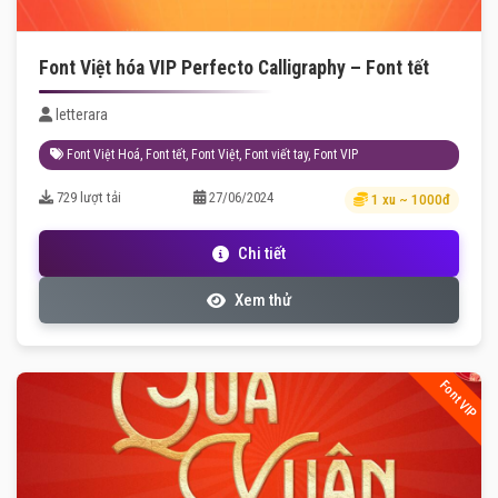
Font Việt hóa VIP Perfecto Calligraphy – Font tết
letterara
Font Việt Hoá
,
Font tết
,
Font Việt
,
Font viết tay
,
Font VIP
729 lượt tải
27/06/2024
1 xu ~ 1000đ
Chi tiết
Xem thử
Font VIP