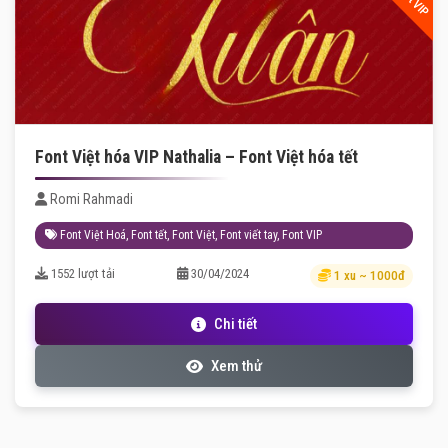
Font Việt hóa VIP Nathalia – Font Việt hóa tết
Romi Rahmadi
Font Việt Hoá
,
Font tết
,
Font Việt
,
Font viết tay
,
Font VIP
1552 lượt tải
30/04/2024
1 xu ~ 1000đ
Chi tiết
Xem thử