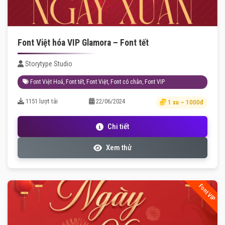
Font Việt hóa VIP Glamora – Font tết
Storytype Studio
Font Việt Hoá
,
Font tết
,
Font Việt
,
Font có chân
,
Font VIP
1151 lượt tải
22/06/2024
1 xu ~ 1000đ
Chi tiết
Xem thử
Font VIP