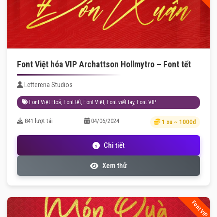
Font Việt hóa VIP Archattson Hollmytro – Font tết
Letterena Studios
Font Việt Hoá
,
Font tết
,
Font Việt
,
Font viết tay
,
Font VIP
841 lượt tải
04/06/2024
1 xu ~ 1000đ
Chi tiết
Xem thử
Font VIP