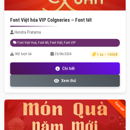
Font Việt hóa VIP Colgneries – Font tết
Hendra Pratama
Font Việt Hoá
,
Font tết
,
Font Việt
,
Font VIP
902 lượt tải
25/06/2024
1 xu ~ 1000đ
Chi tiết
Xem thử
Font VIP