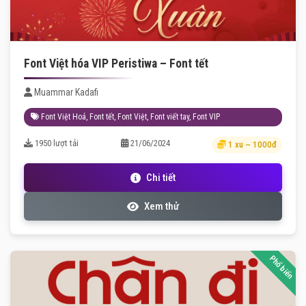
Font Việt hóa VIP Peristiwa – Font tết
Muammar Kadafi
Font Việt Hoá
,
Font tết
,
Font Việt
,
Font viết tay
,
Font VIP
1950 lượt tải
21/06/2024
1 xu ~ 1000đ
Chi tiết
Xem thử
Phổ biến