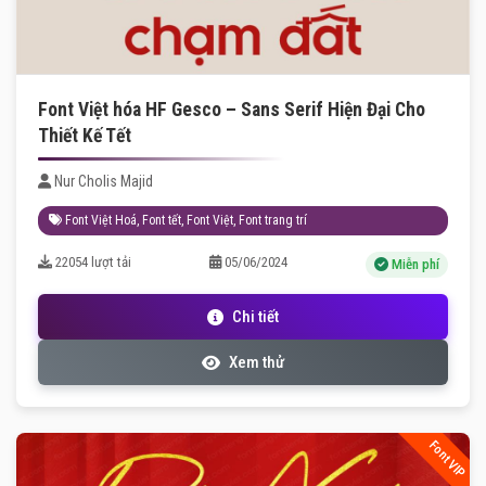
Font Việt hóa HF Gesco – Sans Serif Hiện Đại Cho
Thiết Kế Tết
Nur Cholis Majid
Font Việt Hoá
,
Font tết
,
Font Việt
,
Font trang trí
22054 lượt tải
05/06/2024
Miễn phí
Chi tiết
Xem thử
Font VIP