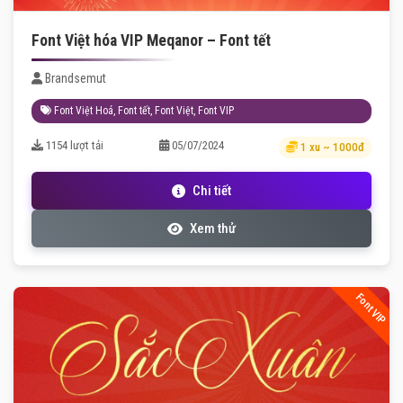
Font Việt hóa VIP Meqanor – Font tết
Brandsemut
Font Việt Hoá
,
Font tết
,
Font Việt
,
Font VIP
1154 lượt tải
05/07/2024
1 xu ~ 1000đ
Chi tiết
Xem thử
Font VIP