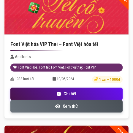
Font Việt hóa VIP Thei – Font Việt hóa tết
Andfonts
Font Việt Hoá
,
Font tết
,
Font Việt
,
Font viết tay
,
Font VIP
1338 lượt tải
10/05/2024
1 xu ~ 1000đ
Chi tiết
Xem thử
Font VIP