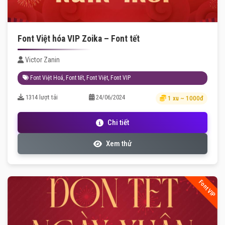
Font Việt hóa VIP Zoika – Font tết
Victor Zanin
Font Việt Hoá
,
Font tết
,
Font Việt
,
Font VIP
1314 lượt tải
24/06/2024
1 xu ~ 1000đ
Chi tiết
Xem thử
Font VIP