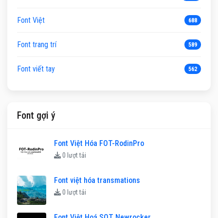
Font Việt
688
Font trang trí
589
Font viết tay
562
Font gợi ý
Font Việt Hóa FOT-RodinPro
0 lượt tải
Font việt hóa transmations
0 lượt tải
Font Việt Hoá SQT Newrocker