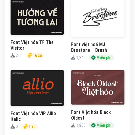
Font Việt hóa TF The
Font việt hoá MJ
Visitor
Brostone – Brush
211
16 xu
1,246
Miễn phí
Font Việt hóa Black
Font Việt hóa VIP Allio
Oldest
Italic
1,855
Miễn phí
0
1 xu