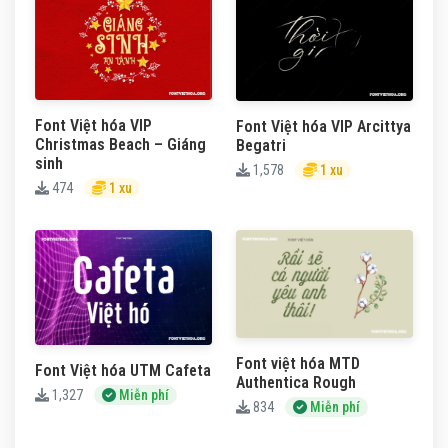
Font Việt hóa VIP
Font Việt hóa VIP Arcittya
Christmas Beach – Giáng
Begatri
sinh
1,578
1 xu
474
1 xu
Font việt hóa MTD
Font Việt hóa UTM Cafeta
Authentica Rough
1,327
Miễn phí
834
Miễn phí