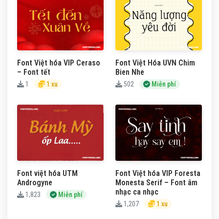
Font Việt hóa VIP Ceraso
Font Việt Hóa UVN Chim
– Font tết
Bien Nhe
1
1 xu
502
Miễn phí
Font việt hóa UTM
Font Việt hóa VIP Foresta
Androgyne
Monesta Serif – Font âm
nhạc ca nhạc
1,823
Miễn phí
1,207
1 xu