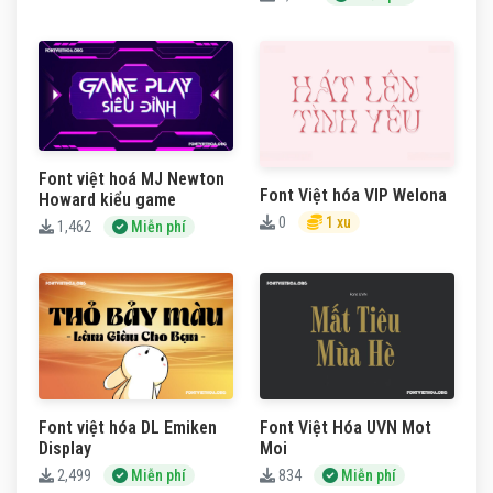
Font việt hoá MJ Newton
Font Việt hóa VIP Welona
Howard kiểu game
0
1 xu
1,462
Miễn phí
Font việt hóa DL Emiken
Font Việt Hóa UVN Mot
Display
Moi
2,499
Miễn phí
834
Miễn phí