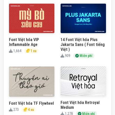
Font Việt hóa VIP
14 Font Việt hóa Plus
Inflammable Age
Jakarta Sans ( Font tiếng
Việt )
1,664
1 xu
909
Miễn phí
Font Việt hóa Retroyal
Font Việt hóa TF Flywheel
Medium
273
4 xu
1,278
Miễn phí