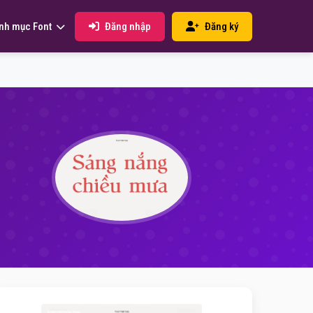
Đăng nhập
Đăng ký
nh mục Font