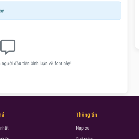
ày.
 người đầu tiên bình luận về font này!
há
Thông tin
 nhất
Nạp xu