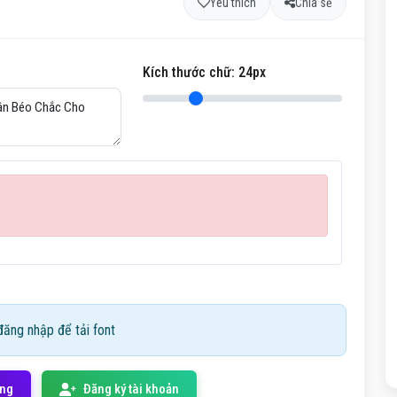
Yêu thích
Chia sẻ
Kích thước chữ:
24
px
ăng nhập để tải font
ống
Đăng ký tài khoản