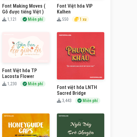
Font Making Moves (
Font Việt hóa VIP
Gõ được tiếng Việt )
Kalhen
1,121
Miễn phí
550
1 xu
Font Việt hóa TP
Lacosta Flower
1,230
Miễn phí
Font việt hóa LNTH
Sacred Bridge
3,443
Miễn phí