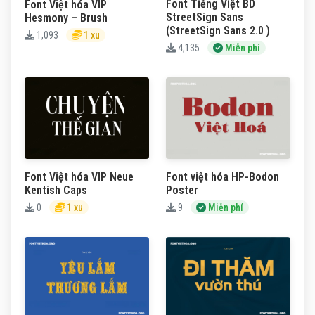
Font Tiếng Việt BD
Font Việt hóa VIP
StreetSign Sans
Hesmony – Brush
(StreetSign Sans 2.0 )
1,093
1 xu
4,135
Miễn phí
Font Việt hóa VIP Neue
Font việt hóa HP-Bodon
Kentish Caps
Poster
0
1 xu
9
Miễn phí