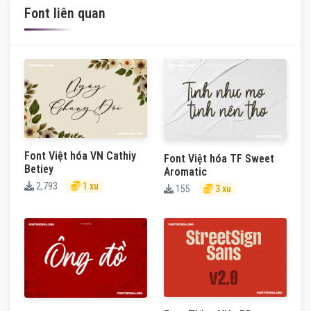
Font liên quan
Font Việt hóa VN Cathiy
Font Việt hóa TF Sweet
Betiey
Aromatic
2,793
1 xu
155
3 xu