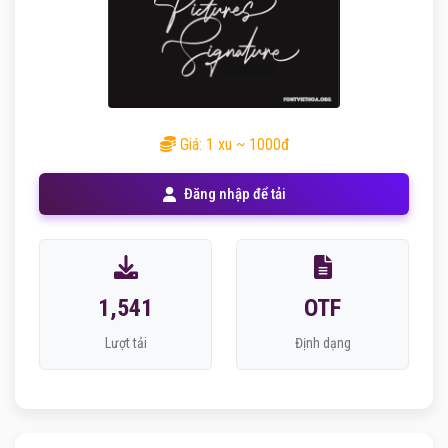
Giá: 1 xu ~ 1000đ
Đăng nhập để tải
1,541
OTF
Lượt tải
Định dạng