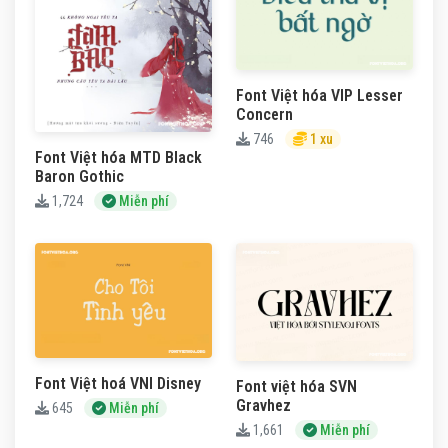
Font Việt hóa VIP Lesser
Concern
746
1 xu
Font Việt hóa MTD Black
Baron Gothic
1,724
Miễn phí
Font Việt hoá VNI Disney
Font việt hóa SVN
Gravhez
645
Miễn phí
1,661
Miễn phí