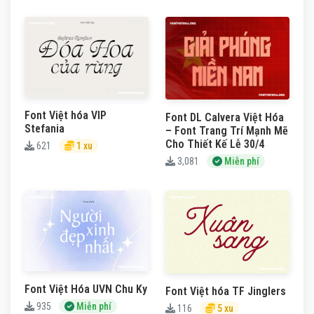
Font Việt hóa VIP
Font DL Calvera Việt Hóa
Stefania
– Font Trang Trí Mạnh Mẽ
Cho Thiết Kế Lễ 30/4
621
1 xu
3,081
Miễn phí
Font Việt Hóa UVN Chu Ky
Font Việt hóa TF Jinglers
935
Miễn phí
116
5 xu