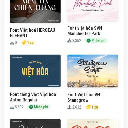
Font việt hóa SVN
Font Việt hoá HEROEAU
Manchester Park
ELEGANT
3,352
Miễn phí
0
1 xu
Font tiếng Việt Việt hóa
Font Việt hóa VN
Anton Regular
Standgrow
5,592
Miễn phí
2,632
1 xu