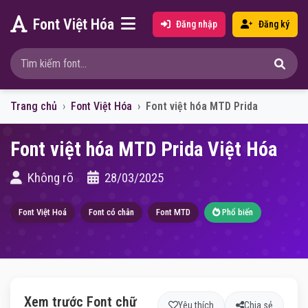
Font Việt Hóa
Đăng nhập
Đăng ký
Trang chủ
Font Việt Hóa
Font việt hóa MTD Prida
Font việt hóa MTD Prida Việt Hóa
Không rõ
28/03/2025
Font Việt Hoá
Font có chân
Font MTD
Phổ biến
Xem trước Font chữ
Yêu thích
Chia sẻ