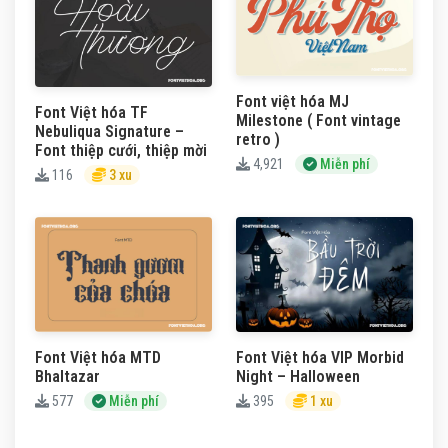
Font việt hóa MJ
Font Việt hóa TF
Milestone ( Font vintage
Nebuliqua Signature –
retro )
Font thiệp cưới, thiệp mời
4,921
Miễn phí
116
3 xu
Font Việt hóa MTD
Font Việt hóa VIP Morbid
Bhaltazar
Night – Halloween
577
Miễn phí
395
1 xu