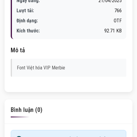
Ngày đăng:
21/04/2025
Lượt tải:
766
Định dạng:
OTF
Kích thước:
92.71 KB
Mô tả
Font Việt hóa VIP Merbie
Bình luận (0)