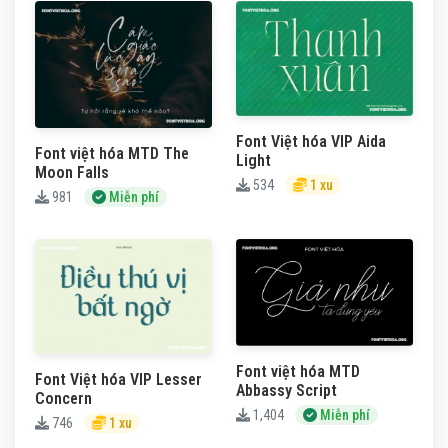
Font Việt hóa VIP Aida
Font việt hóa MTD The
Light
Moon Falls
534
1 xu
981
Miễn phí
Font việt hóa MTD
Font Việt hóa VIP Lesser
Abbassy Script
Concern
1,404
Miễn phí
746
1 xu