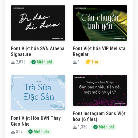
Font Việt hóa SVN Athena
Font Việt hóa VIP Melista
Signature
Regular
2,818
Miễn phí
1
1 xu
Font Instagram Sans Việt
Font Việt Hóa UVN Thay
hóa (6 files)
Giao Nhe
1,330
Miễn phí
317
Miễn phí