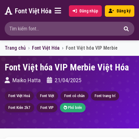
Font Việt Hóa
Đăng nhập
Đăng ký
Trang chủ
Font Việt Hóa
Font Việt hóa VIP Merbie
Font Việt hóa VIP Merbie Việt Hóa
Maiko Hatta
21/04/2025
Font Việt Hoá
Font Việt
Font có chân
Font trang trí
Font Kiên 2k7
Font VIP
Phổ biến