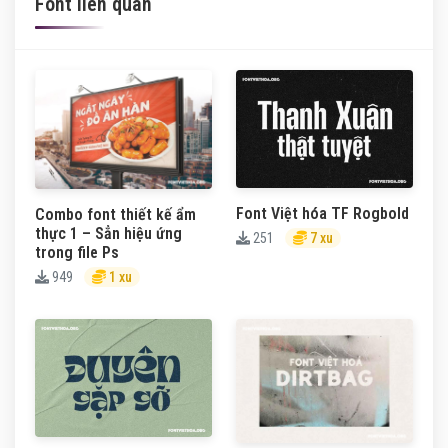
Font liên quan
Font Việt hóa TF Rogbold
Combo font thiết kế ẩm
thực 1 – Sẳn hiệu ứng
251
7 xu
trong file Ps
949
1 xu