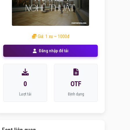
Giá: 1 xu ~ 1000đ
Đăng nhập để tải
0
OTF
Lượt tải
Định dạng