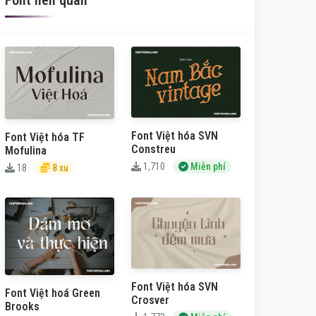
Font liên quan
Font Việt hóa SVN
Font Việt hóa TF
Constreu
Mofulina
1,710
Miễn phí
18
8 xu
Font Việt hóa SVN
Font Việt hoá Green
Crosver
Brooks