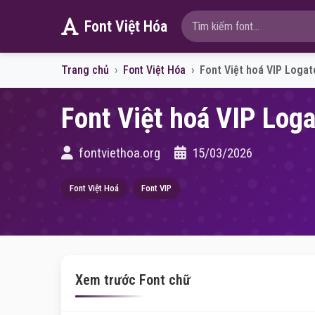
Font Việt Hóa
Trang chủ
Font Việt Hóa
Font Việt hoá VIP Logat
Font Việt hoá VIP Loga
fontviethoa.org
15/03/2026
Font Việt Hoá
Font VIP
Xem trước Font chữ