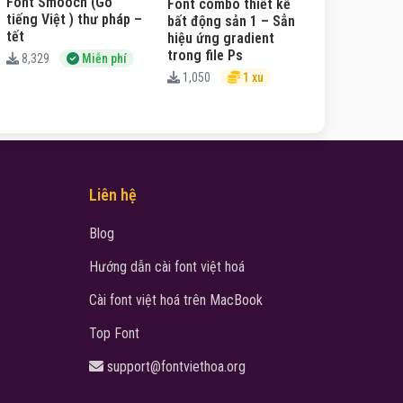
Font Smooch (Gõ
Font combo thiết kế
tiếng Việt ) thư pháp –
bất động sản 1 – Sẳn
tết
hiệu ứng gradient
trong file Ps
8,329
Miễn phí
1,050
1 xu
Liên hệ
Blog
Hướng dẫn cài font việt hoá
Cài font việt hoá trên MacBook
Top Font
support@fontviethoa.org