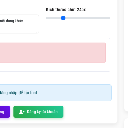
Kích thước chữ:
24
px
ăng nhập để tải font
ống
Đăng ký tài khoản