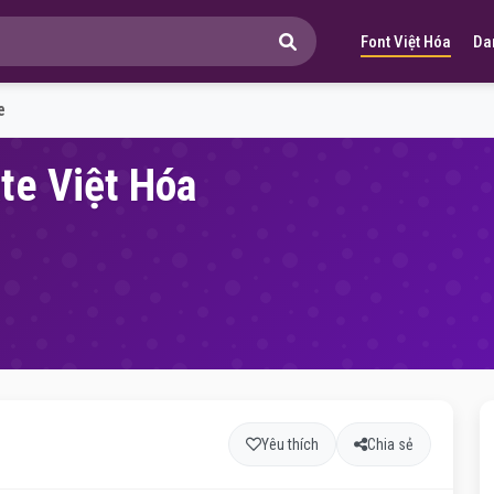
Font Việt Hóa
Da
e
te Việt Hóa
Yêu thích
Chia sẻ