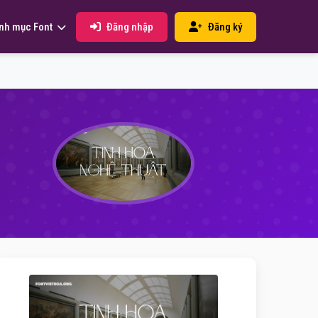
Đăng nhập
Đăng ký
nh mục Font