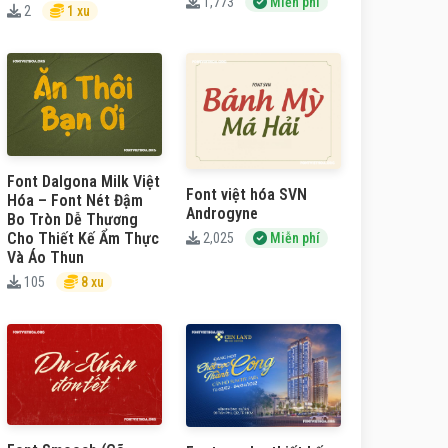
1,773
Miễn phí
2
1 xu
Font Dalgona Milk Việt
Font việt hóa SVN
Hóa – Font Nét Đậm
Androgyne
Bo Tròn Dễ Thương
Cho Thiết Kế Ẩm Thực
2,025
Miễn phí
Và Áo Thun
105
8 xu