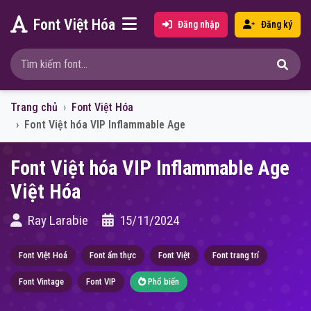
Font Việt Hóa
Đăng nhập
Đăng ký
Trang chủ
Font Việt Hóa
Font Việt hóa VIP Inflammable Age
Font Việt hóa VIP Inflammable Age
Việt Hóa
Ray Larabie
15/11/2024
Font Việt Hoá
Font ẩm thực
Font Việt
Font trang trí
Font Vintage
Font VIP
Phổ biến