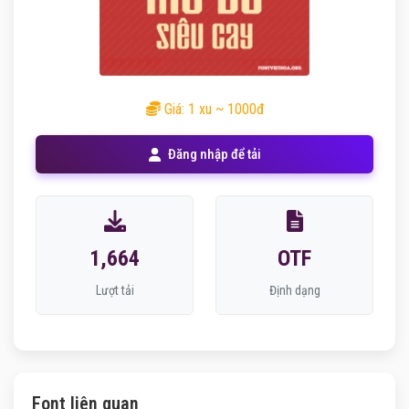
Giá: 1 xu ~ 1000đ
Đăng nhập để tải
1,664
OTF
Lượt tải
Định dạng
Font liên quan