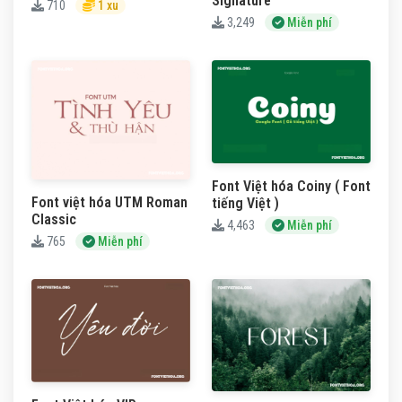
Signature
710
1 xu
3,249
Miễn phí
Font Việt hóa Coiny ( Font
Font việt hóa UTM Roman
tiếng Việt )
Classic
4,463
Miễn phí
765
Miễn phí