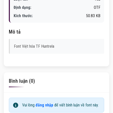
Định dạng:
OTF
Kích thước:
50.83 KB
Mô tả
Font Việt hóa TF Huntrela
Bình luận (0)
Vui lòng
đăng nhập
để viết bình luận về font này.