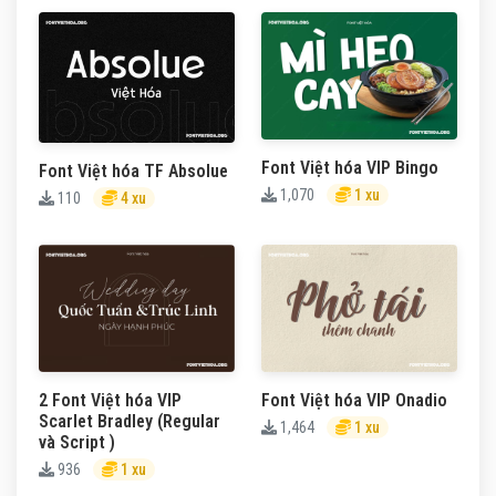
Font Việt hóa VIP Bingo
Font Việt hóa TF Absolue
1,070
1 xu
110
4 xu
2 Font Việt hóa VIP
Font Việt hóa VIP Onadio
Scarlet Bradley (Regular
1,464
1 xu
và Script )
936
1 xu