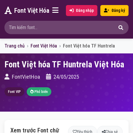
Font Việt Hóa
Đăng nhập
Đăng ký
Trang chủ
Font Việt Hóa
Font Việt hóa TF Huntrela
Font Việt hóa TF Huntrela Việt Hóa
FontVietHoa
24/05/2025
Font VIP
Phổ biến
Xem trước Font chữ
Yêu thích
Chia sẻ