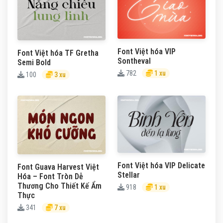
Font Việt hóa VIP
Font Việt hóa TF Gretha
Sontheval
Semi Bold
782
1 xu
100
3 xu
Font Việt hóa VIP Delicate
Font Guava Harvest Việt
Stellar
Hóa – Font Tròn Dễ
Thương Cho Thiết Kế Ẩm
918
1 xu
Thực
341
7 xu