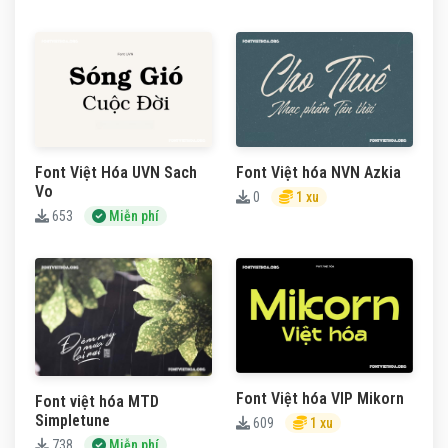
Font Việt Hóa UVN Sach
Font Việt hóa NVN Azkia
Vo
0
1 xu
653
Miễn phí
Font Việt hóa VIP Mikorn
Font việt hóa MTD
Simpletune
609
1 xu
738
Miễn phí