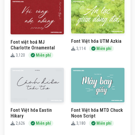
Font Việt hóa UTM Azkia
Font việt hoá MJ
Charlotte Ornamental
3,114
Miễn phí
3,120
Miễn phí
Font Việt hóa Eastin
Font Việt hóa MTD Chuck
Hikary
Noon Script
2,626
Miễn phí
3,180
Miễn phí