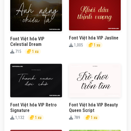
Font Việt hóa VIP Jasline
Font Việt hóa VIP
Celestial Dream
1,005
1 xu
715
1 xu
Font Việt hóa VIP Retro
Font Việt hóa VIP Beauty
Signature
Queen Script
1,132
1 xu
789
1 xu