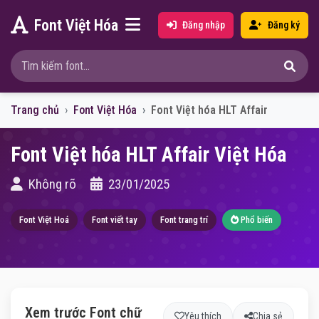
Font Việt Hóa
Đăng nhập
Đăng ký
Trang chủ
Font Việt Hóa
Font Việt hóa HLT Affair
Font Việt hóa HLT Affair Việt Hóa
Không rõ
23/01/2025
Font Việt Hoá
Font viết tay
Font trang trí
Phổ biến
Xem trước Font chữ
Yêu thích
Chia sẻ