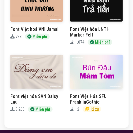
Font Việt hoá VNI Jamai
Font Việt hóa LNTH
Marker Felt
788
Miễn phí
1,074
Miễn phí
Font việt hóa SVN Daisy
Font Việt Hóa SFU
Lau
FranklinGothic
3,263
Miễn phí
12
12 xu