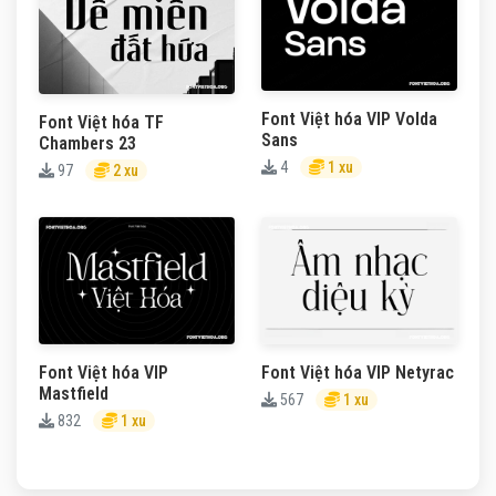
Font Việt hóa VIP Volda
Font Việt hóa TF
Sans
Chambers 23
4
1 xu
97
2 xu
Font Việt hóa VIP
Font Việt hóa VIP Netyrac
Mastfield
567
1 xu
832
1 xu