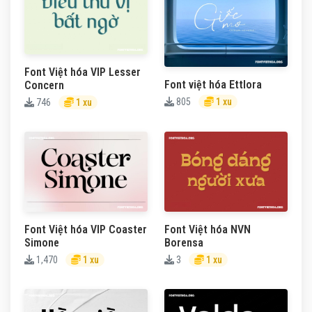
Font Việt hóa VIP Lesser
Font việt hóa Ettlora
Concern
805
1 xu
746
1 xu
Font Việt hóa VIP Coaster
Font Việt hóa NVN
Simone
Borensa
1,470
1 xu
3
1 xu