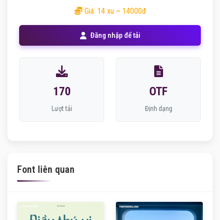
Giá: 14 xu ~ 14000đ
Đăng nhập để tải
170
OTF
Lượt tải
Định dạng
Font liên quan