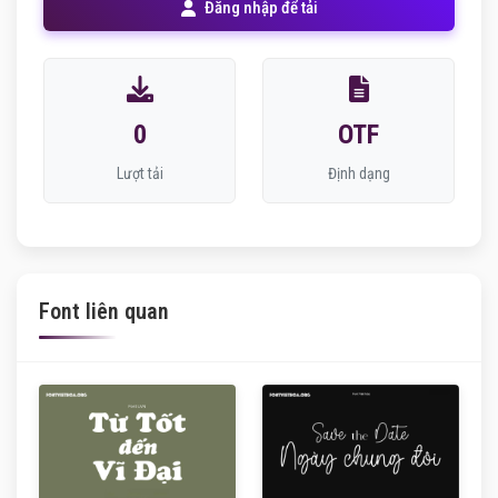
Đăng nhập để tải
0
OTF
Lượt tải
Định dạng
Font liên quan