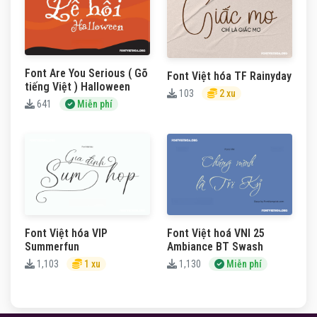
Font Are You Serious ( Gõ
Font Việt hóa TF Rainyday
tiếng Việt ) Halloween
103
2 xu
641
Miễn phí
Font Việt hóa VIP
Font Việt hoá VNI 25
Summerfun
Ambiance BT Swash
1,103
1 xu
1,130
Miễn phí