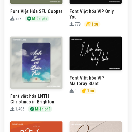
Font Việt Hóa SFU Cooper
Font Việt hóa VIP Only
You
758
Miễn phí
779
1 xu
Font Việt hóa VIP
Maltoray Slant
0
1 xu
Font việt hóa LNTH
Christmas in Brighton
1,406
Miễn phí