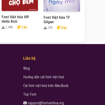
Font Việt hóa VIP
Font Việt hóa TF
Hello Roti
Gilgan
1,440
1 xu
109
2 xu
Liên hệ
Blog
Hướng dẫn cài font việt hoá
Cài font việt hoá trên MacBook
Top Font
support@fontviethoa.org