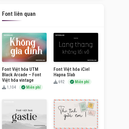
Font liên quan
Font Việt hóa UTM
Font Việt hóa iCiel
Black Arcade – Font
Hapna Slab
Việt hóa vintage
692
Miễn phí
1,104
Miễn phí