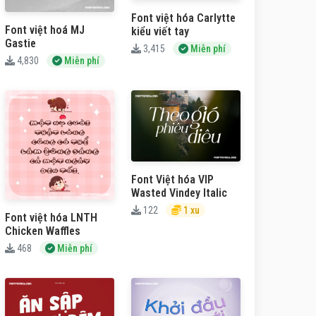
Font việt hóa Carlytte
Font việt hoá MJ
kiểu viết tay
Gastie
3,415
Miễn phí
4,830
Miễn phí
Font Việt hóa VIP
Wasted Vindey Italic
122
1 xu
Font việt hóa LNTH
Chicken Waffles
468
Miễn phí