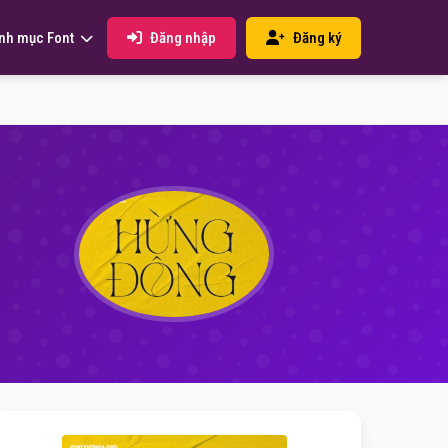
Đăng nhập
Đăng ký
nh mục Font