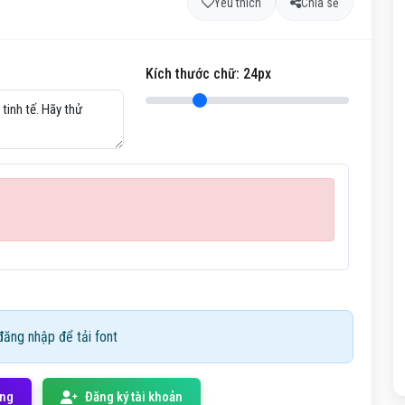
Yêu thích
Chia sẻ
Kích thước chữ:
24
px
ăng nhập để tải font
ống
Đăng ký tài khoản