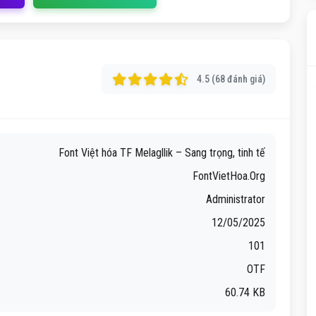
4.5 (68 đánh giá)
Font Việt hóa TF Melagllik – Sang trọng, tinh tế
FontVietHoa.Org
Administrator
12/05/2025
101
OTF
60.74 KB