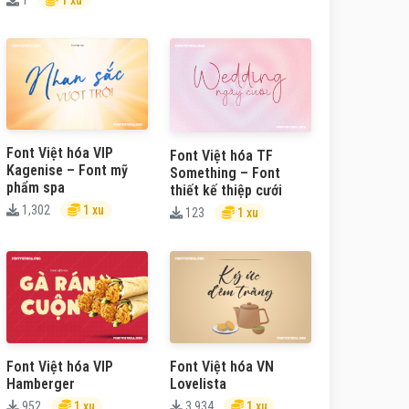
Font Việt hóa VIP
Font Việt hóa TF
Kagenise – Font mỹ
Something – Font
phẩm spa
thiết kế thiệp cưới
1,302
1 xu
123
1 xu
Font Việt hóa VIP
Font Việt hóa VN
Hamberger
Lovelista
952
1 xu
3,934
1 xu