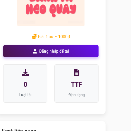
Giá: 1 xu ~ 1000đ
Đăng nhập để tải
0
TTF
Lượt tải
Định dạng