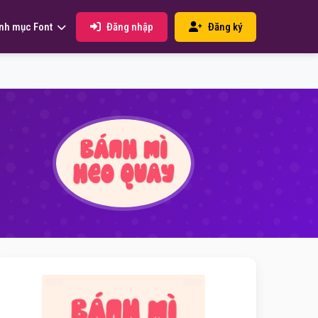
Đăng nhập
Đăng ký
nh mục Font