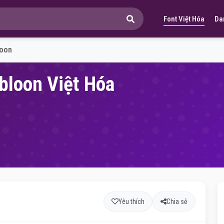
Font Việt Hóa
Da
loon
bloon Việt Hóa
Yêu thích
Chia sẻ