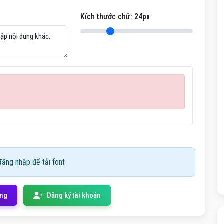
Kích thước chữ:
24
px
ăng nhập để tải font
ống
Đăng ký tài khoản