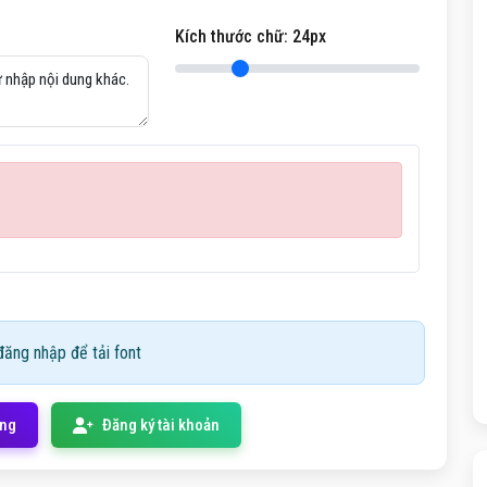
Kích thước chữ:
24
px
ăng nhập để tải font
ống
Đăng ký tài khoản