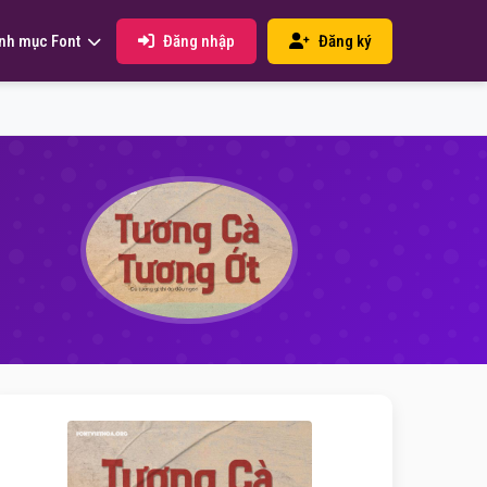
Đăng nhập
Đăng ký
nh mục Font