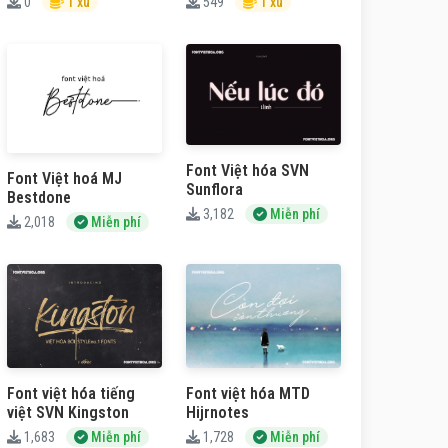
0
1 xu
549
1 xu
Font Việt hóa SVN
Font Việt hoá MJ
Sunflora
Bestdone
3,182
Miễn phí
2,018
Miễn phí
Font việt hóa tiếng
Font việt hóa MTD
việt SVN Kingston
Hijrnotes
1,683
Miễn phí
1,728
Miễn phí