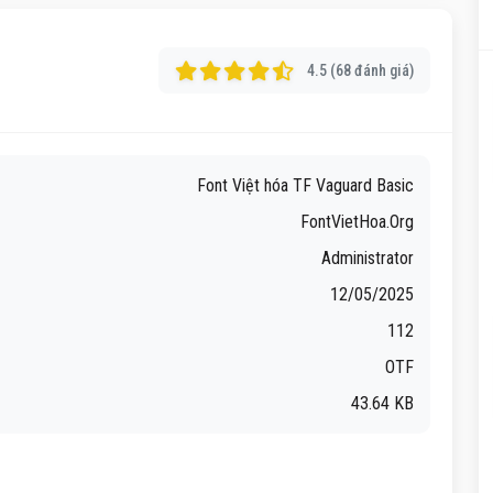
4.5 (68 đánh giá)
Font Việt hóa TF Vaguard Basic
FontVietHoa.Org
Administrator
12/05/2025
112
OTF
43.64 KB