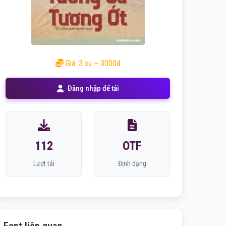
Giá: 3 xu ~ 3000đ
Đăng nhập để tải
112
OTF
Lượt tải
Định dạng