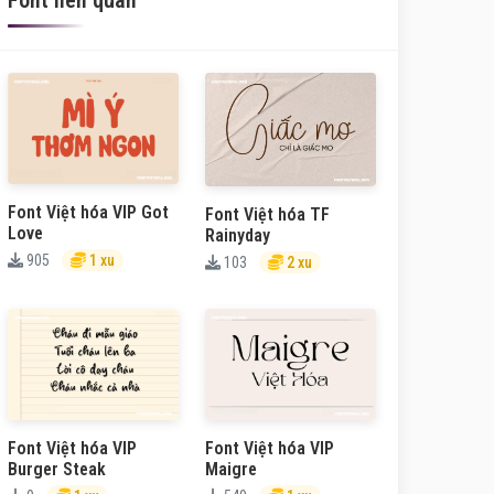
Font liên quan
Font Việt hóa VIP Got
Font Việt hóa TF
Love
Rainyday
905
1 xu
103
2 xu
Font Việt hóa VIP
Font Việt hóa VIP
Burger Steak
Maigre