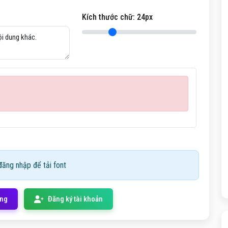
Kích thước chữ:
24
px
ăng nhập để tải font
ống
Đăng ký tài khoản