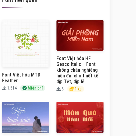
Font liên quan
Font Việt hóa HF
Gesco Italic – Font
không chân nghiêng
Font Việt hóa MTD
hiện đại cho thiết kế
Feather
dịp Tết, dịp lễ
1,514
Miễn phí
6
1 xu