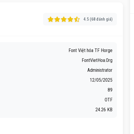
4.5 (68 đánh giá)
Font Việt hóa TF Horge
FontVietHoa.Org
Administrator
12/05/2025
89
OTF
24.26 KB