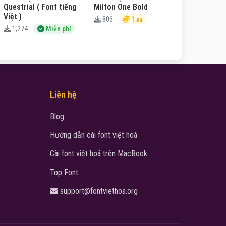
Questrial ( Font tiếng
Milton One Bold
Việt )
806
1 xu
1,274
Miễn phí
Liên hệ
Blog
Hướng dẫn cài font việt hoá
Cài font việt hoá trên MacBook
Top Font
support@fontviethoa.org