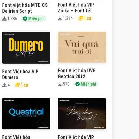
Font Việt hóa VIP
Font việt hóa MTD CS
Zoika – Font tết
Delirian Script
1,314
1 xu
1,386
Miễn phí
Font Việt hóa UVF
Font Việt hóa VIP
Geotica 2012
Dumero
578
Miễn phí
4
1 xu
Font Việt hóa
Font Việt hóa VIP