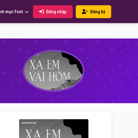
Đăng nhập
Đăng ký
nh mục Font