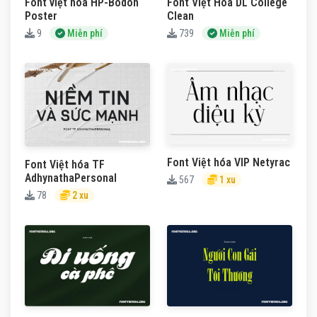
Font Việt Hóa DL College
Font việt hóa HP-Bodon
Clean
Poster
739
Miễn phí
9
Miễn phí
Font Việt hóa VIP Netyrac
Font Việt hóa TF
AdhynathaPersonal
567
1 xu
78
2 xu