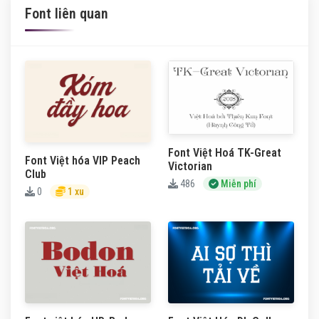
Font liên quan
Font Việt Hoá TK-Great
Font Việt hóa VIP Peach
Victorian
Club
486
Miễn phí
0
1 xu