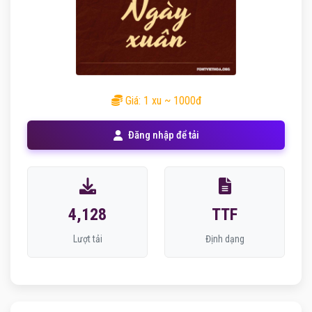
Giá: 1 xu ~ 1000đ
Đăng nhập để tải
4,128
TTF
Lượt tải
Định dạng