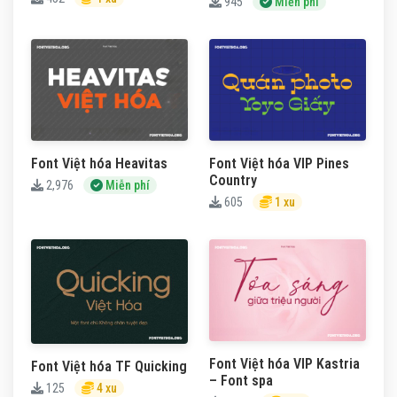
945
Miễn phí
Font Việt hóa Heavitas
Font Việt hóa VIP Pines
Country
2,976
Miễn phí
605
1 xu
Font Việt hóa VIP Kastria
Font Việt hóa TF Quicking
– Font spa
125
4 xu