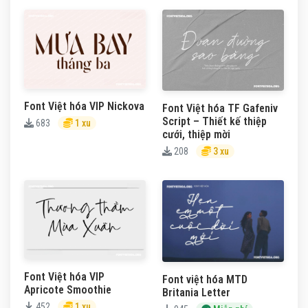
Font Việt hóa VIP Nickova
Font Việt hóa TF Gafeniv
Script – Thiết kế thiệp
683
1 xu
cưới, thiệp mời
208
3 xu
Font Việt hóa VIP
Font việt hóa MTD
Apricote Smoothie
Britania Letter
452
1 xu