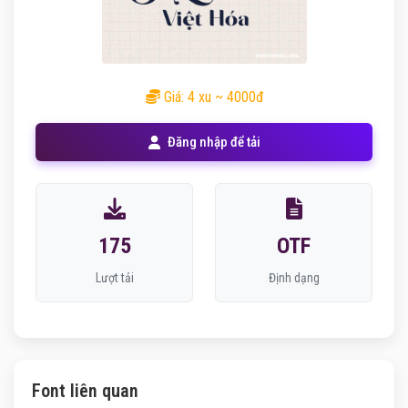
Giá: 4 xu ~ 4000đ
Đăng nhập để tải
175
OTF
Lượt tải
Định dạng
Font liên quan