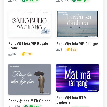
990
Miễn phí
7,335
Miễn phí
Font Việt hóa VIP Royale
Font Việt hóa VIP Qalogre
Brone
3
1 xu
863
1 xu
Font Việt hóa UTM
Font việt hóa MTD Colatin
Euphoria
1,690
Miễn phí