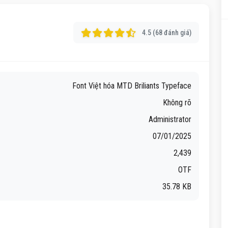
4.5 (68 đánh giá)
Font Việt hóa MTD Briliants Typeface
Không rõ
Administrator
07/01/2025
2,439
OTF
35.78 KB