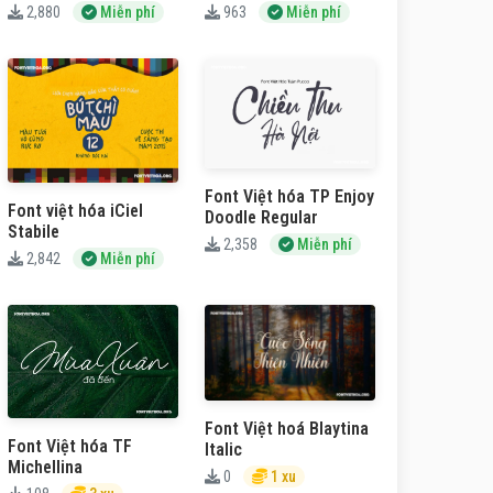
2,880
Miễn phí
963
Miễn phí
Font Việt hóa TP Enjoy
Font việt hóa iCiel
Doodle Regular
Stabile
2,358
Miễn phí
2,842
Miễn phí
Font Việt hoá Blaytina
Font Việt hóa TF
Italic
Michellina
0
1 xu