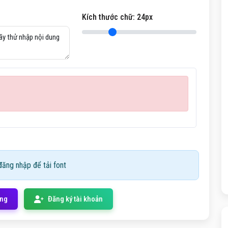
Kích thước chữ:
24
px
ăng nhập để tải font
ống
Đăng ký tài khoản