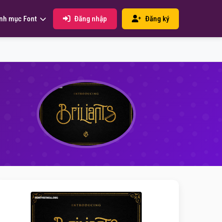
Đăng nhập
Đăng ký
nh mục Font