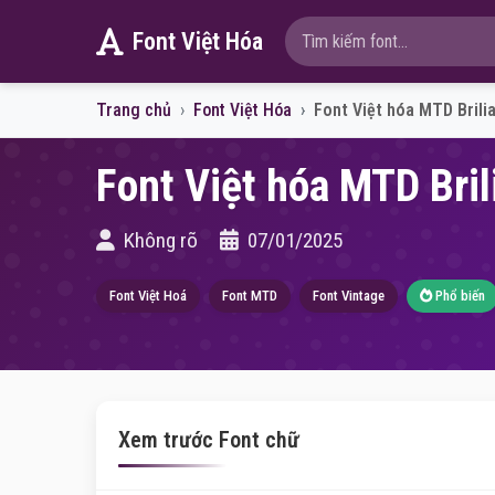
Font Việt Hóa
Trang chủ
Font Việt Hóa
Font Việt hóa MTD Brili
Font Việt hóa MTD Bril
Không rõ
07/01/2025
Font Việt Hoá
Font MTD
Font Vintage
Phổ biến
Xem trước Font chữ