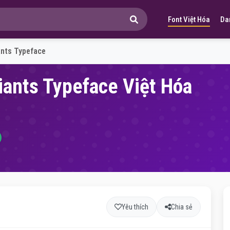
Font Việt Hóa
Da
ants Typeface
iants Typeface Việt Hóa
Yêu thích
Chia sẻ