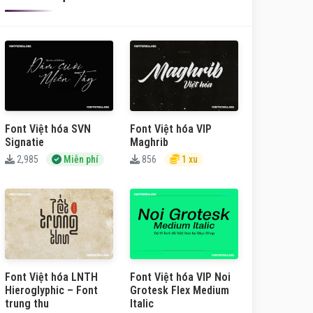
Font Việt hóa SVN
Font Việt hóa VIP
Signatie
Maghrib
2,985
Miễn phí
856
1 xu
Font Việt hóa LNTH
Font Việt hóa VIP Noi
Hieroglyphic – Font
Grotesk Flex Medium
trung thu
Italic