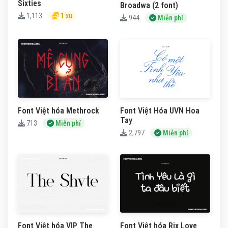
Sixties
Broadwa (2 font)
1,113
1 xu
944
Miễn phí
Font Việt hóa Methrock
Font Việt Hóa UVN Hoa
Tay
713
Miễn phí
2,797
Miễn phí
Font Việt hóa VIP The
Font Việt hóa Rix Love