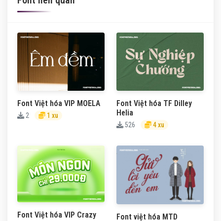
Font liên quan
Font Việt hóa VIP MOELA
Font Việt hóa TF Dilley
Helia
2
1 xu
526
4 xu
Font Việt hóa VIP Crazy
Font việt hóa MTD