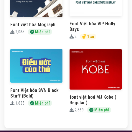
Font Việt hóa VIP Holly
Font việt hóa Mograph
Days
2,085
Miễn phí
2
1 xu
Font Việt hóa SVN Black
Stuff (Bold)
font việt hoá MJ Kobe (
Regular )
1,635
Miễn phí
2,569
Miễn phí