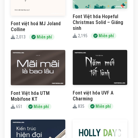
Font Việt hóa Hopeful
Christmas Solid – Giáng
Font việt hoá MJ Joland
sinh
Colline
2,195
Miễn phí
2,013
Miễn phí
Font việt hóa UVF A
Font Việt hóa UTM
Charming
Mobifone KT
835
Miễn phí
651
Miễn phí