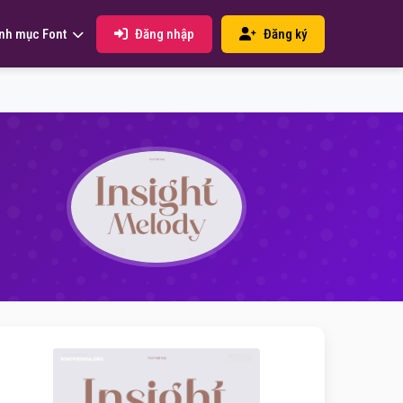
Đăng nhập
Đăng ký
nh mục Font