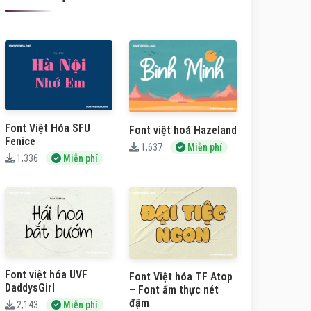
Font Việt Hóa SFU
Font việt hoá Hazeland
Fenice
1,637
Miễn phí
1,336
Miễn phí
Font việt hóa UVF
Font Việt hóa TF Atop
DaddysGirl
– Font ẩm thực nét
đậm
2,143
Miễn phí