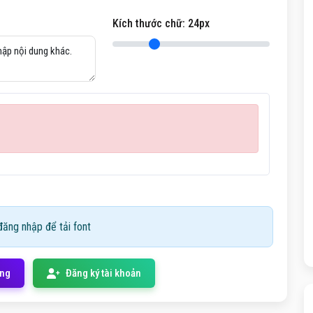
Kích thước chữ:
24
px
ăng nhập để tải font
ống
Đăng ký tài khoản