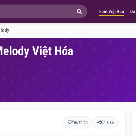
Font Việt Hóa
Da
elody
Melody Việt Hóa
Yêu thích
Chia sẻ