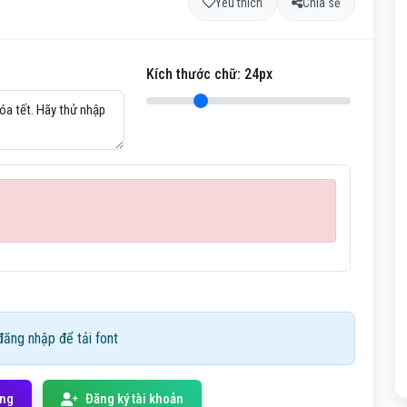
Yêu thích
Chia sẻ
Kích thước chữ:
24
px
ăng nhập để tải font
ống
Đăng ký tài khoản