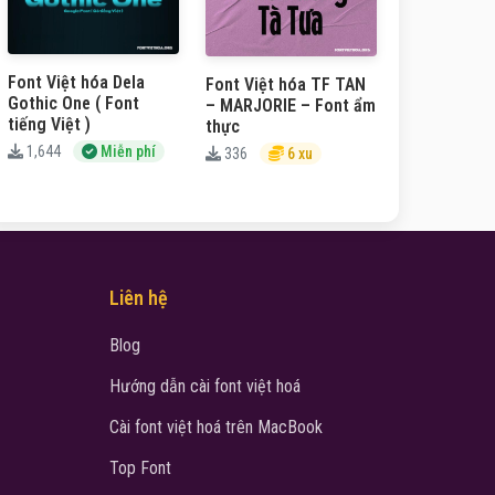
Font Việt hóa Dela
Font Việt hóa TF TAN
Gothic One ( Font
– MARJORIE – Font ẩm
tiếng Việt )
thực
1,644
Miễn phí
336
6 xu
Liên hệ
Blog
Hướng dẫn cài font việt hoá
Cài font việt hoá trên MacBook
Top Font