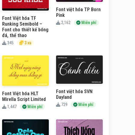
Font việt hóa TP Born
Pink
Font Việt hóa TF
2,162
Miễn phí
Runking Semibold –
Font cho thiết kế bóng
đá, thể thao
345
3 xu
Font việt hóa SVN
Font Việt hóa HLT
Dayland
Mirella Script Limited
729
Miễn phí
1,447
Miễn phí