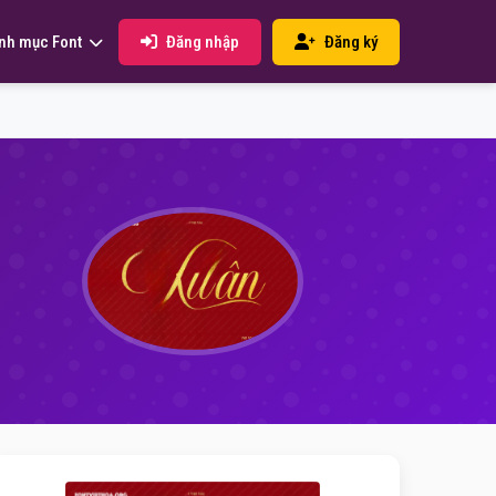
Đăng nhập
Đăng ký
nh mục Font