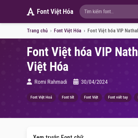
Font Việt Hóa
Trang chủ
Font Việt Hóa
Font Việt hóa VIP Nathal
Font Việt hóa VIP Natha
Việt Hóa
Romi Rahmadi
30/04/2024
Font Việt Hoá
Font tết
Font Việt
Font viết tay
Xem trước Font chữ