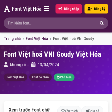
Font Việt Hóa
Đăng nhập
Đăng ký
Trang chủ
Font Việt Hóa
Font Việt hoá VNI Goudy
Font Việt hoá VNI Goudy Việt Hóa
không rõ
13/04/2024
Font Việt Hoá
Font có chân
Phổ biến
Xem trước Font chữ
Yêu thích
Chia sẻ