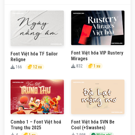
Font Việt hóa VIP Rustery
Font Việt hóa TF Sailor
Mirages
Religne
832
1 xu
166
12 xu
Combo 1 – Font Việt hoá
Font Việt hóa SVN Be
Trung thu 2025
Cool (+Swashes)