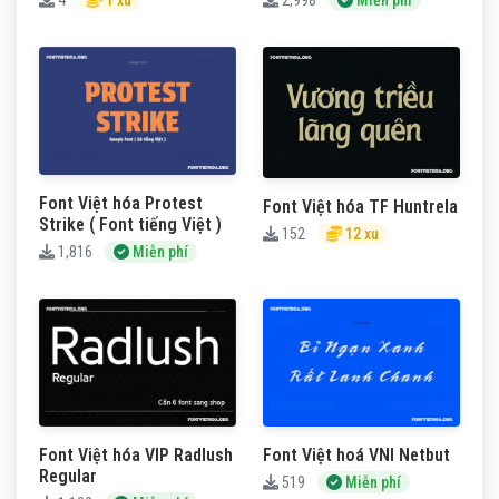
4
1 xu
2,998
Miễn phí
Font Việt hóa Protest
Font Việt hóa TF Huntrela
Strike ( Font tiếng Việt )
152
12 xu
1,816
Miễn phí
Font Việt hóa VIP Radlush
Font Việt hoá VNI Netbut
Regular
519
Miễn phí