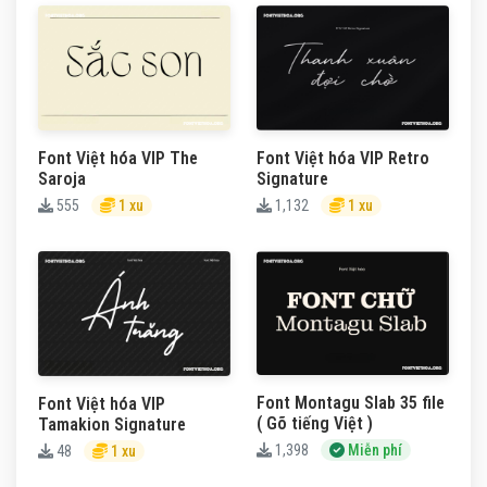
Font Việt hóa VIP The
Font Việt hóa VIP Retro
Saroja
Signature
555
1 xu
1,132
1 xu
Font Montagu Slab 35 file
Font Việt hóa VIP
( Gõ tiếng Việt )
Tamakion Signature
1,398
Miễn phí
48
1 xu