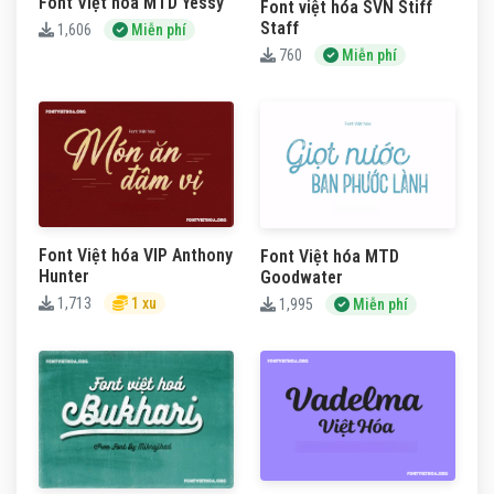
Font Việt hóa MTD Yessy
Font việt hóa SVN Stiff
Staff
1,606
Miễn phí
760
Miễn phí
Font Việt hóa VIP Anthony
Font Việt hóa MTD
Hunter
Goodwater
1,713
1 xu
1,995
Miễn phí