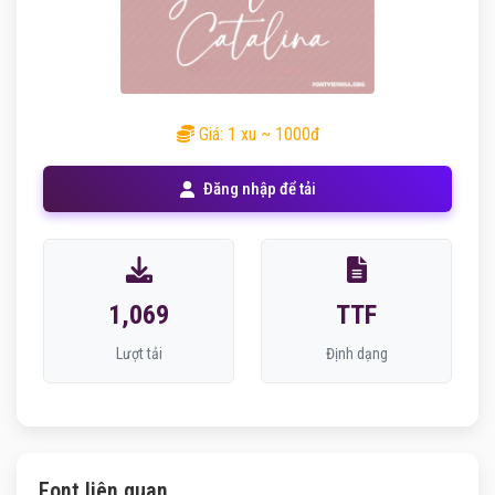
Giá: 1 xu ~ 1000đ
Đăng nhập để tải
1,069
TTF
Lượt tải
Định dạng
Font liên quan