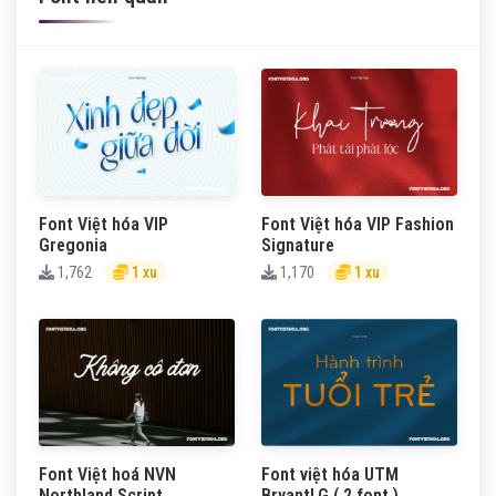
Font Việt hóa VIP
Font Việt hóa VIP Fashion
Gregonia
Signature
1,762
1 xu
1,170
1 xu
Font Việt hoá NVN
Font việt hóa UTM
Northland Script
BryantLG ( 2 font )