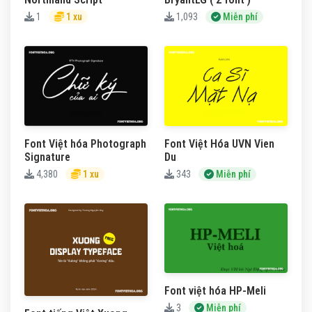
1
1 xu
1,093
Miễn phí
Font Việt hóa Photograph
Font Việt Hóa UVN Vien
Signature
Du
4,380
1 xu
343
Miễn phí
Font việt hóa HP-Meli
3
Miễn phí