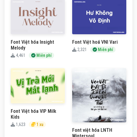
Font Việt hóa Insight
Font Việt hoá VNI Vari
Melody
2,321
Miễn phí
4,461
Miễn phí
Font Việt hóa VIP Milk
Kids
1,623
1 xu
Font việt hóa LNTH
Wintersoul