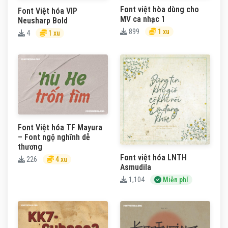
Font việt hòa dùng cho
Font Việt hóa VIP
MV ca nhạc 1
Neusharp Bold
899
1 xu
4
1 xu
Font Việt hóa TF Mayura
– Font ngộ nghĩnh dễ
thương
Font việt hóa LNTH
226
4 xu
Asmudila
1,104
Miễn phí