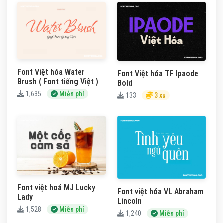
Font Việt hóa Water
Font Việt hóa TF Ipaode
Brush ( Font tiếng Việt )
Bold
1,635
Miễn phí
133
3 xu
Font việt hoá MJ Lucky
Font việt hóa VL Abraham
Lady
Lincoln
1,528
Miễn phí
1,240
Miễn phí