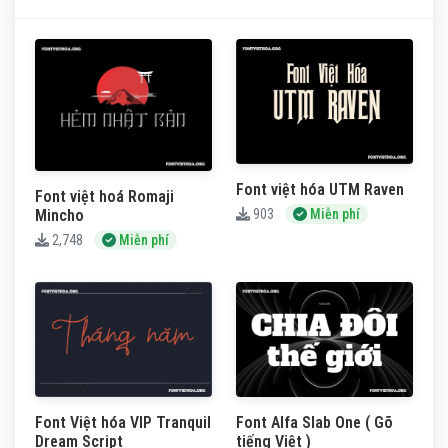
Font việt hóa UTM Raven
Font việt hoá Romaji
Mincho
903
Miễn phí
2,748
Miễn phí
Font Việt hóa VIP Tranquil
Font Alfa Slab One ( Gõ
Dream Script
tiếng Việt )