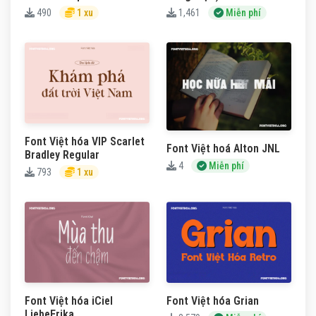
490
1 xu
1,461
Miễn phí
Font Việt hóa VIP Scarlet
Font Việt hoá Alton JNL
Bradley Regular
4
Miễn phí
793
1 xu
Font Việt hóa iCiel
Font Việt hóa Grian
LiebeErika