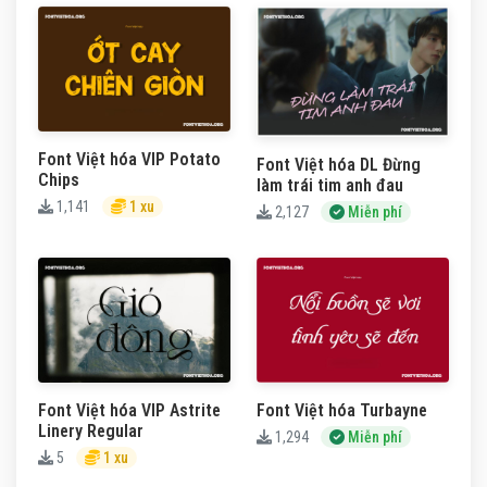
Font Việt hóa VIP Potato
Font Việt hóa DL Đừng
Chips
làm trái tim anh đau
1,141
1 xu
2,127
Miễn phí
Font Việt hóa VIP Astrite
Font Việt hóa Turbayne
Linery Regular
1,294
Miễn phí
5
1 xu