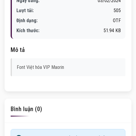
Ngày đăng:
03/02/2024
Lượt tải:
505
Định dạng:
OTF
Kích thước:
51.94 KB
Mô tả
Font Việt hóa VIP Maorin
Bình luận (0)