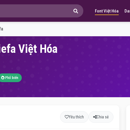
Font Việt Hóa
Da
fa
iefa Việt Hóa
Phổ biến
Yêu thích
Chia sẻ