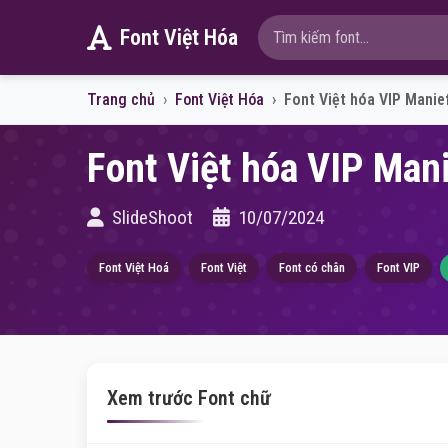
Font Việt Hóa
Trang chủ
Font Việt Hóa
Font Việt hóa VIP Manie
Font Việt hóa VIP Man
SlideShoot
10/07/2024
Font Việt Hoá
Font Việt
Font có chân
Font VIP
Xem trước Font chữ