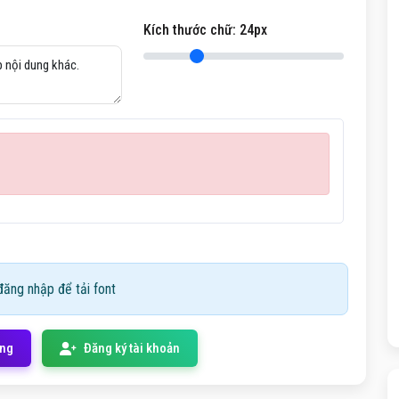
Kích thước chữ:
24
px
ăng nhập để tải font
ống
Đăng ký tài khoản