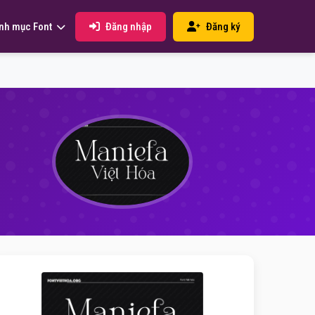
Đăng nhập
Đăng ký
nh mục Font