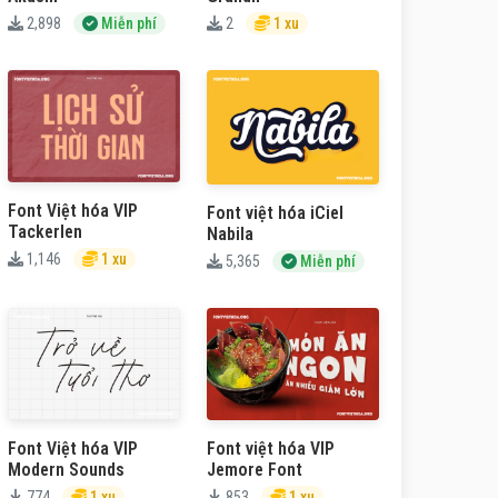
2,898
Miễn phí
2
1 xu
Font Việt hóa VIP
Font việt hóa iCiel
Tackerlen
Nabila
1,146
1 xu
5,365
Miễn phí
Font Việt hóa VIP
Font việt hóa VIP
Modern Sounds
Jemore Font
774
1 xu
853
1 xu