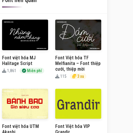
Font liên quan
Font việt hóa MJ
Font Việt hóa TF
Halitage Script
Melfianita – Font thiệp
cưới, thiệp mời
1,861
Miễn phí
115
3 xu
Font việt hóa UTM
Font Việt hóa VIP
Akashi
Grandir