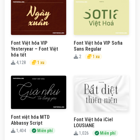
Font Việt hóa VIP
Font Việt hóa VIP Sofia
Yesteryear – Font Việt
Sans Regular
hóa tết
2
1 xu
4,128
1 xu
Font việt hóa MTD
Font Việt hóa iCiel
Abbassy Script
LOUSIANE
1,404
Miễn phí
1,026
Miễn phí