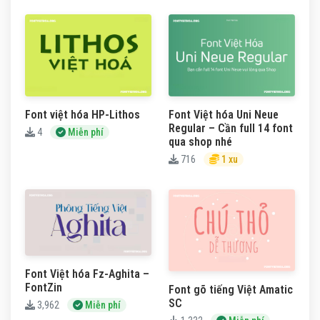
Font việt hóa HP-Lithos
Font Việt hóa Uni Neue
Regular – Cần full 14 font
4
Miễn phí
qua shop nhé
716
1 xu
Font Việt hóa Fz-Aghita –
FontZin
Font gõ tiếng Việt Amatic
SC
3,962
Miễn phí