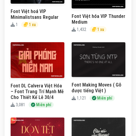
Font Việt hoá VIP
Font Việt hóa VIP Thunder
Minimalistsans Regular
Medium
1
1 xu
1,432
1 xu
Font Making Moves ( Gõ
Font DL Calvera Việt Hóa
được tiếng Việt )
– Font Trang Trí Mạnh Mẽ
Cho Thiết Kế Lễ 30/4
1,121
Miễn phí
3,081
Miễn phí