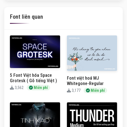
Font liên quan
5 Font Việt hóa Space
Font việt hoá MJ
Grotesk ( Gõ tiếng Việt )
Whitegone-Regular
3,562
Miễn phí
3,177
Miễn phí