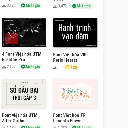
3,185
Miễn phí
3,472
Miễn phí
4 Font Việt hóa UTM
Font Việt hóa VIP
Breathe Pro
Perls Hearts
2,102
Miễn phí
1
1 xu
Font việt hóa UTM
Font Việt hóa TP
Alter Gothic
Lacosta Flower
1,139
Miễn phí
1,230
Miễn phí