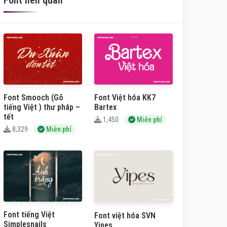
Font liên quan
Font Smooch (Gõ
Font Việt hóa KK7
tiếng Việt ) thư pháp –
Bartex
tết
1,450
Miễn phí
8,329
Miễn phí
Font tiếng Việt
Font việt hóa SVN
Simplesnails
Yipes