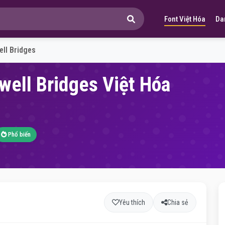
Font Việt Hóa
Da
ell Bridges
well Bridges Việt Hóa
Phổ biến
Yêu thích
Chia sẻ