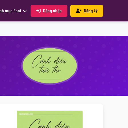
Đăng nhập
Đăng ký
nh mục Font