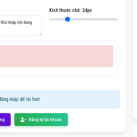
Kích thước chữ:
24
px
ăng nhập để tải font
ống
Đăng ký tài khoản