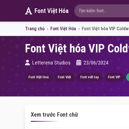
Font Việt Hóa
Trang chủ
Font Việt Hóa
Font Việt hóa VIP Coldw
Font Việt hóa VIP Cold
Letterena Studios
23/06/2024
Font Việt Hoá
Font Việt
Font viết tay
Font VIP
Xem trước Font chữ