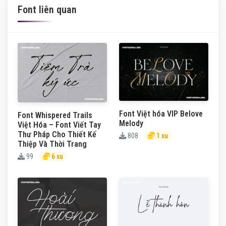
Font liên quan
Font Việt hóa VIP Belove
Font Whispered Trails
Melody
Việt Hóa – Font Viết Tay
Thư Pháp Cho Thiết Kế
808
1 xu
Thiệp Và Thời Trang
99
6 xu