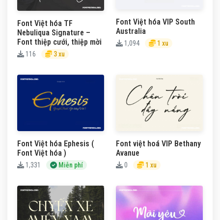
Font Việt hóa VIP South
Font Việt hóa TF
Australia
Nebuliqua Signature –
Font thiệp cưới, thiệp mời
1,094
1 xu
116
3 xu
Font Việt hóa Ephesis (
Font việt hoá VIP Bethany
Font Việt hóa )
Avanue
1,331
Miễn phí
0
1 xu